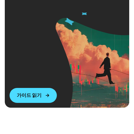
래
현물 거래
가이드 읽기
대출