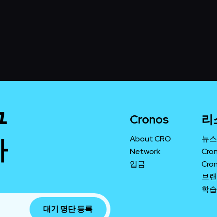
구
Cronos
리
하
About CRO
뉴스
Network
Cro
입금
Cro
브랜
학습
대기 명단 등록