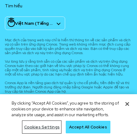
Tìm hiểu
Việt Nam (Tiếng Việt)
Mục đích của trang web này chỉ là hiển thị thông tin về các sản phẩm và dịch
vụ có sẵn trên ứng dụng Cronos. Trang web không nhằm mục đích cung cấp
quyền truy cập vào bất kỳ sản phẩm và dịch vụ nào. Bạn có thể truy cập các
sản phẩm và dịch vụ này trên ứng dụng Cronos.
Vui lòng lưu ý rằng tính sẵn có của các sản phẩm và dịch vụ trên ứng dụng
Cronos tuân theo các giới hạn về khu vực pháp lý. Cronos có thể không cung
cấp một số sản phẩm, tính năng và/hoặc dịch vụ trên ứng dụng Cronos ở
một số khu vực pháp lý do các hạn chế quy định tiềm ẩn hoặc hiện hữu.
Cronos App là nền tảng giao dịch tự quản lý cho cổ phiếu, tiền điện tử và thị
trường dự đoán. Người dùng đăng nhập bằng Google hoặc Apple để tạo và
truy cập tài khoản Cronos App của họ.
By clicking “Accept All Cookies”, you agree to the storing of
cookies on your device to enhance site navigation,
analyze site usage, and assist in our marketing efforts.
Cookies Settings
Accept All Cookies