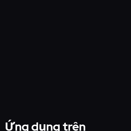
Bridge
›
Xác minh
Theo dõi hoạt động onchain
Block Explorer
›
Tích hợp
Tìm hiểu thêm về Cronos Network
Tài liệu Cronos EVM
›
Ứng dụng trên