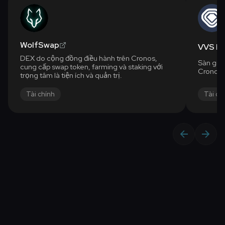
WolfSwap
VVS Fi
DEX do cộng đồng điều hành trên Cronos,
Sàn giao
cung cấp swap token, farming và staking với
Cronos, 
trọng tâm là tiện ích và quản trị.
Tài chính
Tài ch