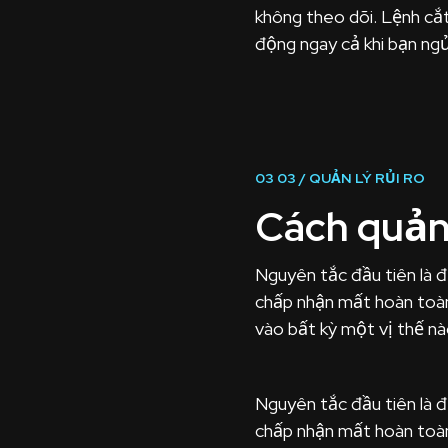
không theo dõi. Lệnh cắt
động ngay cả khi bạn ngủ
03
03 / QUẢN LÝ RỦI RO
Cách quản 
Nguyên tắc đầu tiên là đ
chấp nhận mất hoàn toàn.
vào bất kỳ một vị thế nà
Nguyên tắc đầu tiên là đ
chấp nhận mất hoàn toàn.