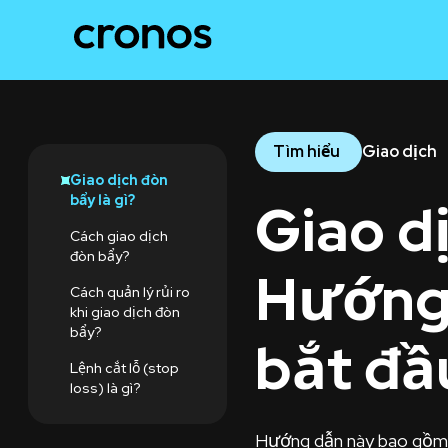
Tìm hiểu
Giao dịch
Giao dịch đòn
bẩy là gì?
Giao dị
Cách giao dịch
đòn bẩy?
Hướng 
Cách quản lý rủi ro
khi giao dịch đòn
bẩy?
bắt đầ
Lệnh cắt lỗ (stop
loss) là gì?
Hướng dẫn này bao gồm m