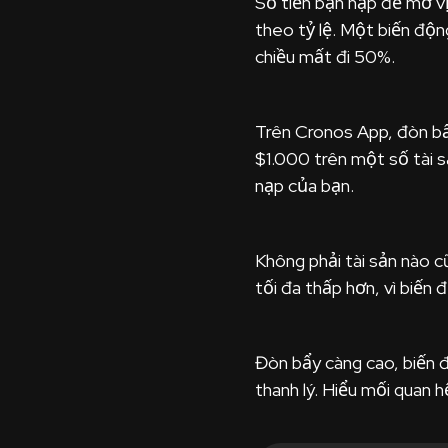
Số tiền bạn nạp để mở vị 
theo tỷ lệ. Một biến độ
chiều mất đi 50%.
Trên Cronos App, đòn bẩ
$1.000 trên một số tài 
nạp của bạn.
Không phải tài sản nào 
tối đa thấp hơn, vì biến đ
Đòn bẩy càng cao, biến đ
thanh lý. Hiểu mối quan 