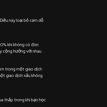
 Điều này loại bỏ cám dỗ
20% khi không có đòn
ẩy cộng hưởng với nhau.
nằm trong một giao dịch
một giao dịch xấu không
a thấp trong khi bạn học