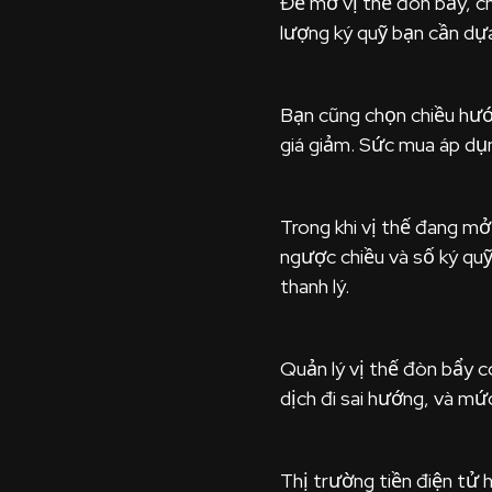
Để mở vị thế đòn bẩy, c
lượng ký quỹ bạn cần dựa
Bạn cũng chọn chiều hướn
giá giảm. Sức mua áp dụn
Trong khi vị thế đang mở
ngược chiều và số ký quỹ
thanh lý.
Quản lý vị thế đòn bẩy có
dịch đi sai hướng, và mứ
Thị trường tiền điện tử 