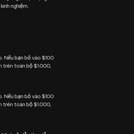
 kinh nghiệm.
ào. Nếu bạn bỏ vào $100
h trên toàn bộ $1.000,
ào. Nếu bạn bỏ vào $100
h trên toàn bộ $1.000,