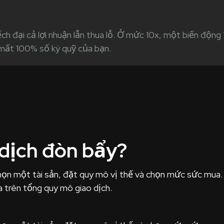
h đại cả lợi nhuận lẫn thua lỗ. Ở mức 10x, một biến động
mất 100% số ký quỹ của bạn.
 dịch đòn bẩy?
họn một tài sản, đặt quy mô vị thế và chọn mức sức mua.
 trên tổng quy mô giao dịch.