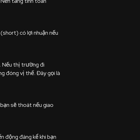
 Nền tảng tính toán
 (short) có lợi nhuận nếu
. Nếu thị trường đi
g đóng vị thế. Đây gọi là
c bạn sẽ thoát nếu giao
ến động đáng kể khi bạn