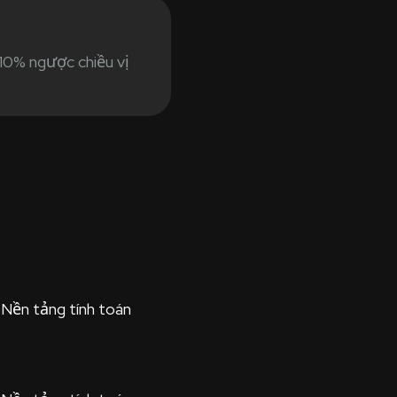
 10% ngược chiều vị
 Nền tảng tính toán