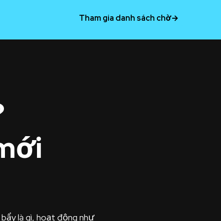
Tham gia danh sách chờ
→
?
mới
bẩy là gì, hoạt động như