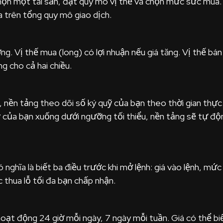
họn một tài sản, đặt quy mô vị thế và chọn mức sức mua.
 trên tổng quy mô giao dịch.
g. Vị thế mua (long) có lợi nhuận nếu giá tăng. Vị thế bán
g cho cả hai chiều.
, nền tảng theo dõi số ký quỹ của bạn theo thời gian thực
 của bạn xuống dưới ngưỡng tối thiểu, nền tảng sẽ tự độn
 nghĩa là biết ba điều trước khi mở lệnh: giá vào lệnh, mứ
c thua lỗ tối đa bạn chấp nhận.
hoạt động 24 giờ mỗi ngày, 7 ngày mỗi tuần. Giá có thể bi