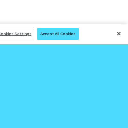
Cookies Settings
Accept All Cookies
cursos
sletter
umentação Cronos EVM
umentação Cronos POS
ca