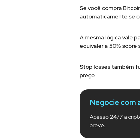
Se você compra Bitcoi
automaticamente se o p
A mesma lógica vale p
equivaler a 50% sobre
Stop losses também fu
preço.
Negocie com 
Acesso 24/7 a cript
breve.