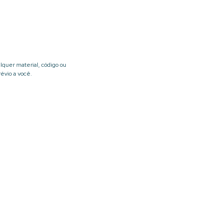
lquer material, código ou
évio a você.