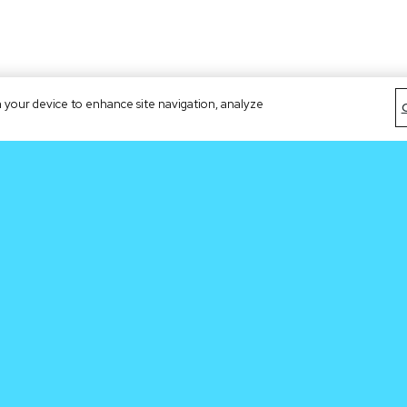
on your device to enhance site navigation, analyze
Cronos
Re
About CRO
New
Network
Doc
Depósito
Doc
Mar