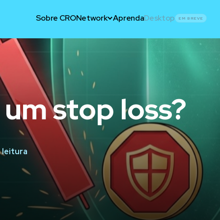
Sobre CRO
Network
Aprenda
Desktop
EM BREVE
 um stop loss?
 leitura