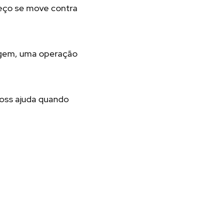
reço se move contra
agem, uma operação
loss ajuda quando