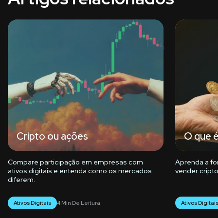
Cripto ou ações
O que é
Compare participação em empresas com
Aprenda a fo
ativos digitais e entenda como os mercados
vender cripto
diferem.
Ativos Digitais
4 Min De Leitura
Ativos Digitai