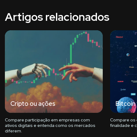
Artigos relacionados
Cripto ou ações
Bitcoin
Compare participação em empresas com
Compare os d
ativos digitais e entenda como os mercados
finalidade e
diferem.