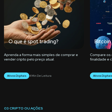
O que é spot trading?
Bitcoin
Aprenda a forma mais simples de comprar e
Compare os d
vender cripto pelo preço atual.
finalidade e
Ativos Digitais
4 Min De Leitura
Ativos Digitai
03
CRIPTO OU AÇÕES