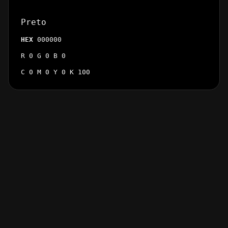
Preto
HEX
000000
R 0 G 0 B 0
C 0 M 0 Y 0 K 100