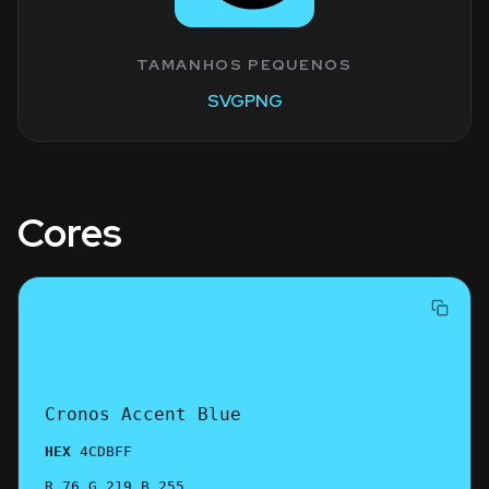
TAMANHOS PEQUENOS
SVG
PNG
Cores
Cronos Accent Blue
HEX
4CDBFF
R 76 G 219 B 255