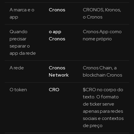
A marca e o
Cronos
CRONOS, Kronos,
app
o Cronos
Quando
o app
Cronos App como
precisar
Cronos
nome próprio
separar o
app da rede
A rede
Cronos
Cronos Chain, a
Network
blockchain Cronos
O token
CRO
$CRO no corpo do
texto. O formato
de ticker serve
apenas para redes
sociais e contextos
de preço