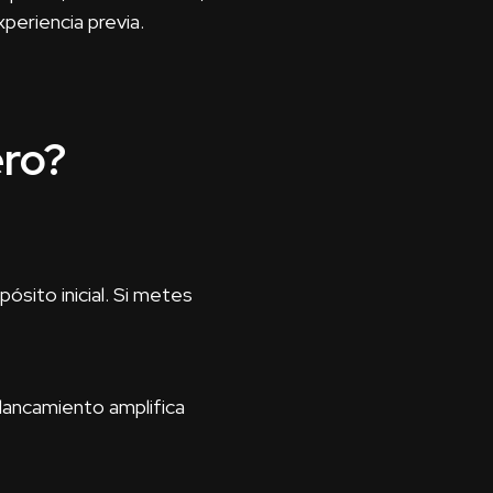
periencia previa.
ero?
ósito inicial. Si metes
alancamiento amplifica