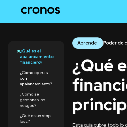
Aprende
Poder de 
¿Qué es el
apalancamiento
¿Qué e
financiero?
¿Cómo operas
financ
con
apalancamiento?
¿Cómo se
princi
gestionan los
riesgos?
¿Qué es un stop
loss?
Esta guía cubre todo lo 