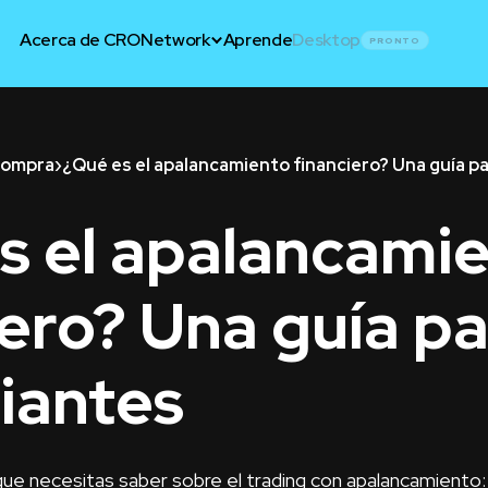
Acerca de CRO
Network
Aprende
Desktop
PRONTO
compra
›
¿Qué es el apalancamiento financiero? Una guía pa
s el apalancami
iero? Una guía p
piantes
que necesitas saber sobre el trading con apalancamiento