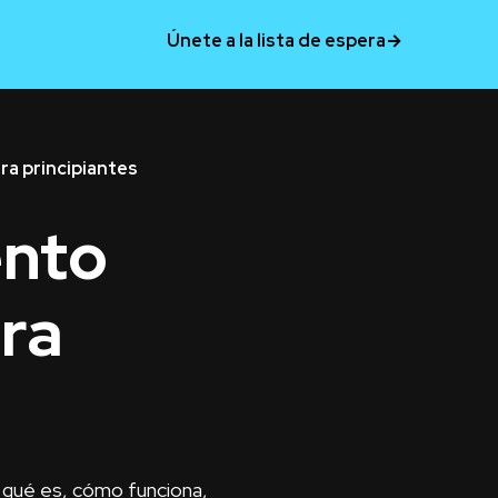
Únete a la lista de espera
→
ra principiantes
ento
ara
: qué es, cómo funciona,