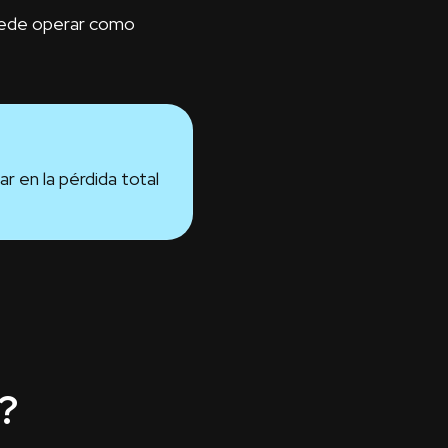
puede operar como
r en la pérdida total
?