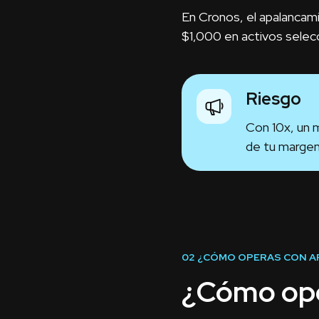
En Cronos, el apalancam
$1,000 en activos selec
Riesgo
Con 10x, un m
de tu margen
02
¿CÓMO OPERAS CON A
¿Cómo ope