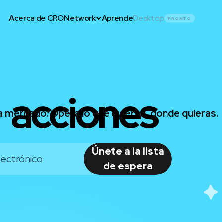
Acerca de CRO
Network
Aprende
Desktop
PRONTO
acciones
a mercado. Opera lo que quieras, donde quieras.
Únete a la lista
de espera