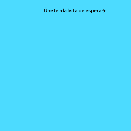
Únete a la lista de espera
→
real.